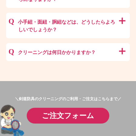
詳しくは
料金表
をご確認ください
垂と胴の料金がそれぞれ必要となります。
小手紐・面紐・胴紐などは、どうしたらよろ
ご注文の際、双方の注文をおこなっていただき、
備考欄にもその旨をお書きいただけます と、ス
しいでしょうか？
ムーズに対応することができます。
そのままお付けしてお送りください。
クリーニングは何日かかりますか？
その他ご質問は、
利用規約
をご確認ください。
発送いただいた日から約1週間で仕上げて返送し
ております。
＼剣道防具のクリーニングのご利用・ご注文はこちらまで／
ご注文フォーム