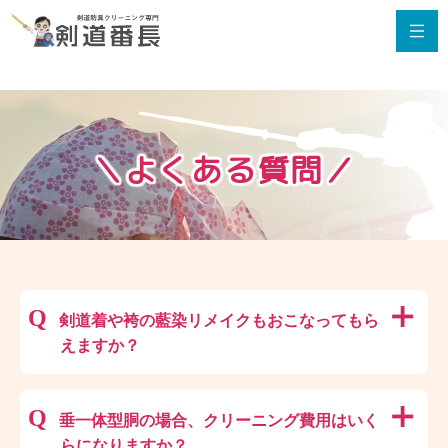
＼よくある質問／
剣道着や袴の藍染リメイクもおこなってもら
えますか？
剣道番長では、剣道着や袴の藍染リメイクはおこ
垂一体型胴の場合、クリーニング費用はいく
なっておりません
藍染リメイクは、面・小手・垂のみとなります。
らになりますか？